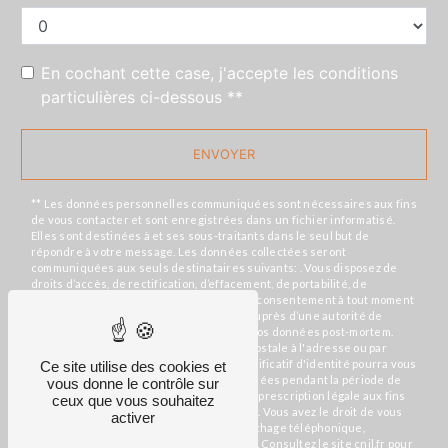
En cochant cette case, j'accepte les conditions
particulières ci-dessous **
ENVOYER
** Les données personnelles communiquées sont nécessaires aux fins
de vous contacter et sont enregistrées dans un fichier informatisé.
Elles sont destinées à et ses sous-traitants dans le seul but de
répondre à votre message. Les données collectées seront
communiquées aux seuls destinataires suivants: . Vous disposez de
droits d’accès, de rectification, d’effacement, de portabilité, de
limitation, d’opposition, de retrait de votre consentement à tout moment
et du droit d’introduire une réclamation auprès d’une autorité de
contrôle, ainsi que d’organiser le sort de vos données post-mortem.
Vous pouvez exercer ces droits par voie postale à l'adresse ou par
courrier électronique à l'adresse . Un justificatif d'identité pourra vous
Ce site utilise des cookies et
être demandé. Nous conservons vos données pendant la période de
vous donne le contrôle sur
prise de contact puis pendant la durée de prescription légale aux fins
ceux que vous souhaitez
probatoires et de gestion des contentieux. Vous avez le droit de vous
activer
inscrire sur la liste d'opposition au démarchage téléphonique,
disponible à cette adresse:
Bloctel.gouv.fr
. Consultez le site cnil.fr pour