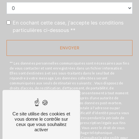
En cochant cette case, j'accepte les conditions
particulières ci-dessous **
ENVOYER
** Les données personnelles communiquées sont nécessaires aux fins
de vous contacter et sont enregistrées dans un fichier informatisé.
Elles sont destinées à et ses sous-traitants dans le seul but de
répondre à votre message. Les données collectées seront
communiquées aux seuls destinataires suivants: . Vous disposez de
droits d’accès, de rectification, d’effacement, de portabilité, de
limitation, d’opposition, de retrait de votre consentement à tout moment
et du droit d’introduire une réclamation auprès d’une autorité de
contrôle, ainsi que d’organiser le sort de vos données post-mortem.
Vous pouvez exercer ces droits par voie postale à l'adresse ou par
courrier électronique à l'adresse . Un justificatif d'identité pourra vous
Ce site utilise des cookies et
être demandé. Nous conservons vos données pendant la période de
vous donne le contrôle sur
prise de contact puis pendant la durée de prescription légale aux fins
ceux que vous souhaitez
probatoires et de gestion des contentieux. Vous avez le droit de vous
activer
inscrire sur la liste d'opposition au démarchage téléphonique,
disponible à cette adresse:
Bloctel.gouv.fr
. Consultez le site cnil.fr pour