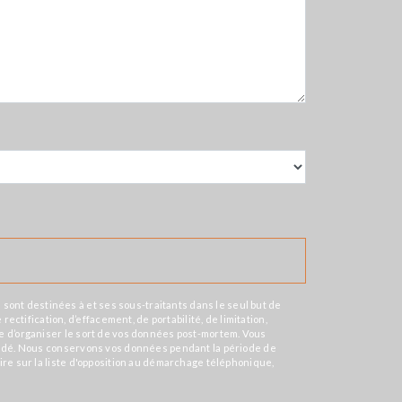
sont destinées à et ses sous-traitants dans le seul but de
tification, d’effacement, de portabilité, de limitation,
ue d’organiser le sort de vos données post-mortem. Vous
emandé. Nous conservons vos données pendant la période de
rire sur la liste d'opposition au démarchage téléphonique,