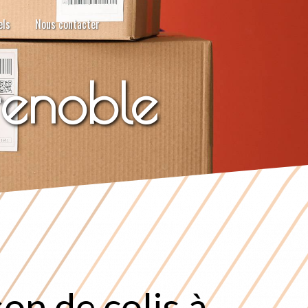
els
Nous contacter
renoble
son de colis à