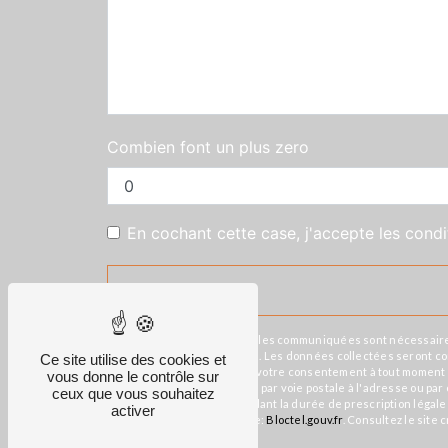
Combien font un plus zero
En cochant cette case, j'accepte les condi
** Les données personnelles communiquées sont nécessaires au
répondre à votre message. Les données collectées seront commu
Ce site utilise des cookies et
d’opposition, de retrait de votre consentement à tout moment 
vous donne le contrôle sur
pouvez exercer ces droits par voie postale à l'adresse ou pa
ceux que vous souhaitez
prise de contact puis pendant la durée de prescription légale
activer
disponible à cette adresse:
Bloctel.gouv.fr
. Consultez le site c