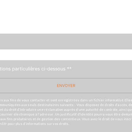
tions particulières ci-dessous **
ENVOYER
x fins de vous contacter et sont enregistrées dans un fichier informatisé. Elles 
niquées aux seuls destinataires suivants: . Vous disposez de droits d’accès, de rec
et du droit d’introduire une réclamation auprès d’une autorité de contrôle, ainsi q
r courrier électronique à l'adresse . Un justificatif d'identité pourra vous être d
 aux fins probatoires et de gestion des contentieux. Vous avez le droit de vous insc
nil.fr pour plus d’informations sur vos droits.